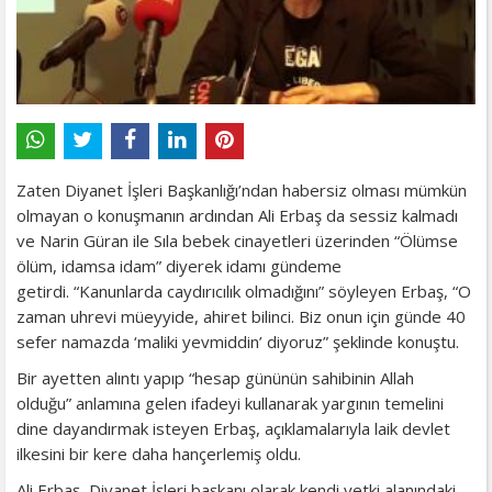
Zaten Diyanet İşleri Başkanlığı’ndan habersiz olması mümkün
olmayan o konuşmanın ardından Ali Erbaş da sessiz kalmadı
ve Narin Güran ile Sıla bebek cinayetleri üzerinden “Ölümse
ölüm, idamsa idam” diyerek idamı gündeme
getirdi. “Kanunlarda caydırıcılık olmadığını” söyleyen Erbaş, “O
zaman uhrevi müeyyide, ahiret bilinci. Biz onun için günde 40
sefer namazda ‘maliki yevmiddin’ diyoruz” şeklinde konuştu.
Bir ayetten alıntı yapıp “hesap gününün sahibinin Allah
olduğu” anlamına gelen ifadeyi kullanarak yargının temelini
dine dayandırmak isteyen Erbaş, açıklamalarıyla laik devlet
ilkesini bir kere daha hançerlemiş oldu.
Ali Erbaş, Diyanet İşleri başkanı olarak kendi yetki alanındaki