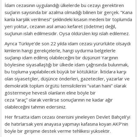
İdam cezasının uygulandığı ülkelerde bu cezayı gerektiren
suçların sayısında bir azalma olmadığı bilinen bir gerçek. “Kana
kanla karşılık verilmesi” şeklindeki kısasın medeni bir toplumda
yeri yoktur, cezanın asıl amacı kefaret (ödetme) değil,
suçlunun ıslah edilmesidir. Oysa öldürülen kişi ıslah edilemez.
Ayrıca Türkiye’de son 22 yılda idam cezası yürürlükte olsaydı
kimlerin hangi gerekçelerle, hangi uydurma belgelerle
suçlanıp idam edilmiş olabileceğini bir düşünün! Yargının
böylesine siyasallaştığı bir ülkede idam çağrısında bulunmak,
bu topluma yapılabilecek büyük bir kötülüktür. İktidara karşı
olan siyasetçiler, düşünce önderleri, gazeteciler, yazarlar ve
demokratik toplum örgütü temsilcilerini “vatan haini” olarak
göstermeye hevesli olanların eline böyle bir
ceza “araç” olarak verilirse sonuçlarının ne kadar ağır
olabileceğini tahmin edersiniz.
Her fırsatta idam cezası önerisini yineleyen Devlet Bahçeli’yi
de hatırlarsak yeni anayasa yapmayı kafasına koyan AKP’nin
böyle bir girişime destek verme tehlikesi yüksektir.