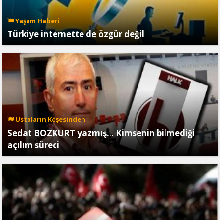
Yaşam Haberi
Türkiye internette de özgür değil
Ustaların Köşesinden
Sedat BOZKURT yazmış… Kimsenin bilmediği
açılım süreci