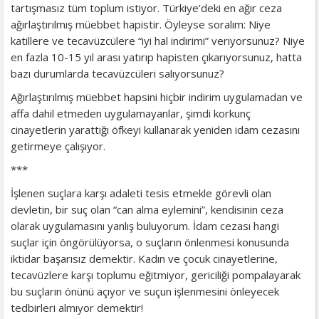
tartışmasız tüm toplum istiyor. Türkiye’deki en ağır ceza
ağırlaştırılmış müebbet hapistir. Öyleyse soralım: Niye
katillere ve tecavüzcülere “iyi hal indirimi” veriyorsunuz? Niye
en fazla 10-15 yıl arası yatırıp hapisten çıkarıyorsunuz, hatta
bazı durumlarda tecavüzcüleri salıyorsunuz?
Ağırlaştırılmış müebbet hapsini hiçbir indirim uygulamadan ve
affa dahil etmeden uygulamayanlar, şimdi korkunç
cinayetlerin yarattığı öfkeyi kullanarak yeniden idam cezasını
getirmeye çalışıyor.
***
İşlenen suçlara karşı adaleti tesis etmekle görevli olan
devletin, bir suç olan “can alma eylemini”, kendisinin ceza
olarak uygulamasını yanlış buluyorum. İdam cezası hangi
suçlar için öngörülüyorsa, o suçların önlenmesi konusunda
iktidar başarısız demektir. Kadın ve çocuk cinayetlerine,
tecavüzlere karşı toplumu eğitmiyor, gericiliği pompalayarak
bu suçların önünü açıyor ve suçun işlenmesini önleyecek
tedbirleri almıyor demektir!