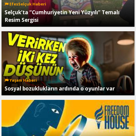
EfesSelçuk Haberi
Selçuk’ta “Cumhuriyetin Yeni Yüzyılı” Temalı
Resim Sergisi
Yaşam Haberi
Sosyal bozuklukların ardında o oyunlar var