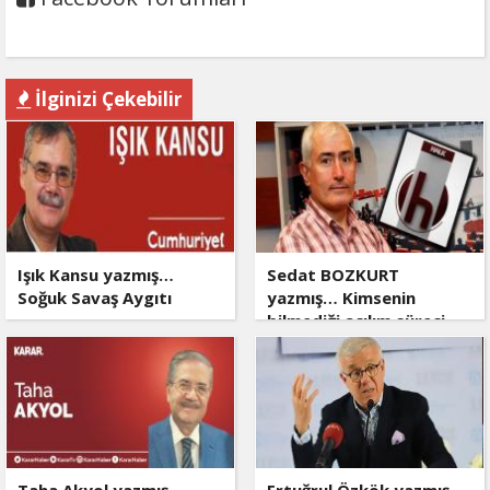
İlginizi Çekebilir
Işık Kansu yazmış…
Sedat BOZKURT
Soğuk Savaş Aygıtı
yazmış… Kimsenin
bilmediği açılım süreci
Taha Akyol yazmış…
Ertuğrul Özkök yazmış…