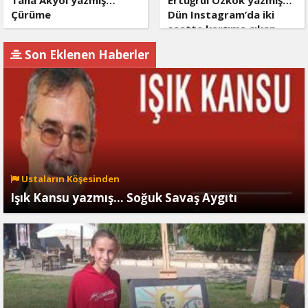
Çürüme
Dün Instagram’da iki
saatte karşıma çıkan
dört şarlatan
Son Eklenen Haberler
Ustaların Köşesinden
Işık Kansu yazmış… Soğuk Savaş Aygıtı