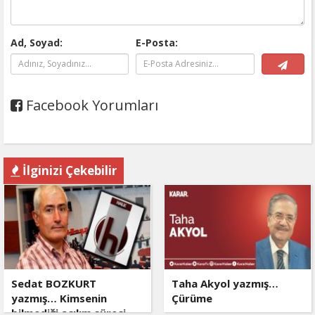
Ad, Soyad:
E-Posta:
Facebook Yorumları
İlginizi Çekebilir
Sedat BOZKURT
Taha Akyol yazmış…
yazmış… Kimsenin
Çürüme
bilmediği açılım süreci