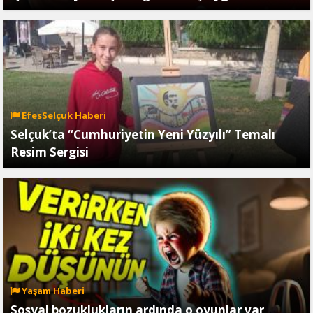
EfesSelçuk Haberi
Selçuk’ta “Cumhuriyetin Yeni Yüzyılı” Temalı
Resim Sergisi
Yaşam Haberi
Sosyal bozuklukların ardında o oyunlar var