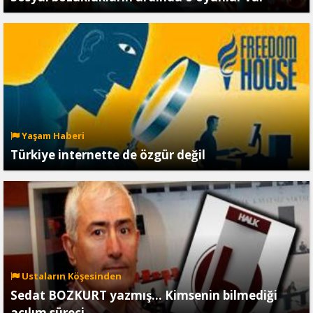
Yaşam Haberi
Türkiye internette de özgür değil
Ustaların Köşesinden
Sedat BOZKURT yazmış… Kimsenin bilmediği
açılım süreci