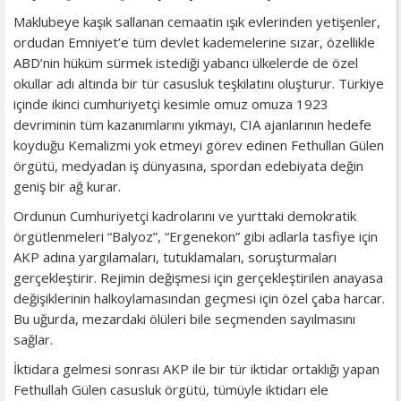
Maklubeye kaşık sallanan cemaatin ışık evlerinden yetişenler,
ordudan Emniyet’e tüm devlet kademelerine sızar, özellikle
ABD’nin hüküm sürmek istediği yabancı ülkelerde de özel
okullar adı altında bir tür casusluk teşkilatını oluşturur. Türkiye
içinde ikinci cumhuriyetçi kesimle omuz omuza 1923
devriminin tüm kazanımlarını yıkmayı, CIA ajanlarının hedefe
koyduğu Kemalizmi yok etmeyi görev edinen Fethullan Gülen
örgütü, medyadan iş dünyasına, spordan edebiyata değin
geniş bir ağ kurar.
Ordunun Cumhuriyetçi kadrolarını ve yurttaki demokratik
örgütlenmeleri “Balyoz”, “Ergenekon” gibi adlarla tasfiye için
AKP adına yargılamaları, tutuklamaları, soruşturmaları
gerçekleştirir. Rejimin değişmesi için gerçekleştirilen anayasa
değişiklerinin halkoylamasından geçmesi için özel çaba harcar.
Bu uğurda, mezardaki ölüleri bile seçmenden sayılmasını
sağlar.
İktidara gelmesi sonrası AKP ile bir tür iktidar ortaklığı yapan
Fethullah Gülen casusluk örgütü, tümüyle iktidarı ele