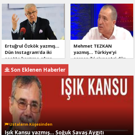
Ertuğrul Özkök yazmış…
Mehmet TEZKAN
Dün Instagram’da iki
yazmış… Türkiye’yi
saatte karşıma çıkan
sarsan iki siyasetçi dün
dört şarlatan
ne demişti?
Son Eklenen Haberler
Ustaların Köşesinden
Işık Kansu yazmış… Soğuk Savaş Aygıtı