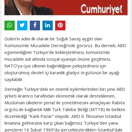
Gülen’in adını ilk olarak bir Soğuk Savaş aygıtı olan
Komünizmle Mücadele Derneği’nde görürüz. Bu dernek; ABD
egemenliğinin Türkiye’de kökleştirilmesi, komünizmle
mücadele adı altında sosyal uyanışın önüne geçilmesi,
NATO’ya üye ülkenin bağımlılığının pekiştirilmesi için
oluşturulmuş devlet içi karanlık gladyo örgütünün bir ayağı
sayılabilir.
Derneğin Türkiye’deki en önemli eylemlerinden biri yine ABD
şirketi Aramco tarafından ekonomik olarak desteklenen,
Müslüman ülkelerin şeriat ile yönetilmesini amaçlayan Rabıta
örgütü ile bağlantılı Milli Türk Talebe Birliği (MTTB) ile birlikte
düzenlediği “Kanlı Pazar” olayıdır. ABD 6. filosunun İstanbul
limanına gelmesine karşı çıkan bağımsız Türkiye’den yana
gençlerin 16 Şubat 1969’da gerçekleştirdikleri İstanbul’daki