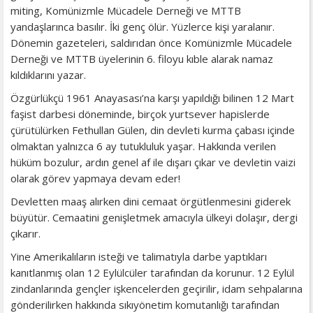
miting, Komünizmle Mücadele Derneği ve MTTB
yandaşlarınca basılır. İki genç ölür. Yüzlerce kişi yaralanır.
Dönemin gazeteleri, saldırıdan önce Komünizmle Mücadele
Derneği ve MTTB üyelerinin 6. filoyu kıble alarak namaz
kıldıklarını yazar.
Özgürlükçü 1961 Anayasası’na karşı yapıldığı bilinen 12 Mart
faşist darbesi döneminde, birçok yurtsever hapislerde
çürütülürken Fethullan Gülen, din devleti kurma çabası içinde
olmaktan yalnızca 6 ay tutukluluk yaşar. Hakkında verilen
hüküm bozulur, ardın genel af ile dışarı çıkar ve devletin vaizi
olarak görev yapmaya devam eder!
Devletten maaş alırken dini cemaat örgütlenmesini giderek
büyütür. Cemaatini genişletmek amacıyla ülkeyi dolaşır, dergi
çıkarır.
Yine Amerikalıların isteği ve talimatıyla darbe yaptıkları
kanıtlanmış olan 12 Eylülcüler tarafından da korunur. 12 Eylül
zindanlarında gençler işkencelerden geçirilir, idam sehpalarına
gönderilirken hakkında sıkıyönetim komutanlığı tarafından