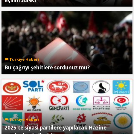
Türkiye Haberi
Bu çağrıyı şehitlere sordunuz mu?
Türkiye Haberi
2025'te siyasi partilere yapılacak Hazine