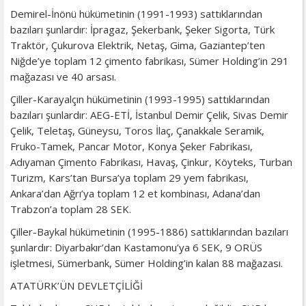
Demirel-İnönü hükümetinin (1991-1993) sattıklarından
bazıları şunlardır: İpragaz, Şekerbank, Şeker Sigorta, Türk
Traktör, Çukurova Elektrik, Netaş, Gima, Gaziantep’ten
Niğde’ye toplam 12 çimento fabrikası, Sümer Holding’in 291
mağazası ve 40 arsası.
Çiller-Karayalçın hükümetinin (1993-1995) sattıklarından
bazıları şunlardır: AEG-ETİ, İstanbul Demir Çelik, Sivas Demir
Çelik, Teletaş, Güneysu, Toros İlaç, Çanakkale Seramik,
Fruko-Tamek, Pancar Motor, Konya Şeker Fabrikası,
Adıyaman Çimento Fabrikası, Havaş, Çinkur, Köyteks, Turban
Turizm, Kars’tan Bursa’ya toplam 29 yem fabrikası,
Ankara’dan Ağrı’ya toplam 12 et kombinası, Adana’dan
Trabzon’a toplam 28 SEK.
Çiller-Baykal hükümetinin (1995-1886) sattıklarından bazıları
şunlardır: Diyarbakır’dan Kastamonu’ya 6 SEK, 9 ORÜS
işletmesi, Sümerbank, Sümer Holding’in kalan 88 mağazası.
ATATÜRK’ÜN DEVLETÇİLİĞİ