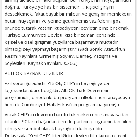
doğma, Türkiye’ye has bir sistemdir. ... Kişisel girişimi
desteklemek, fakat büyük bir milletin ve geniş bir memleketin
bütün ihtiyaçlarını ve yerine getirilmemiş vazifelerini göz
önünde tutarak vatanın iktisadiyetini devletin eline bırakmak.
Türkiye Cumhuriyeti Devleti, kısa bir zaman içerisinde ...
kişisel ve özel girişimin yüzyıllarca başarmaya muktedir
olmadığı şeyi yapmayı başarmıştır.” (Sadi Borak, Atatürk’ün
Resmi Yayınlara Girmemiş Söylev, Demeç, Yazışma ve
Söyleşileri, Kaynak Yayınları, s.266.)
ALTI OK BAYRAK DEĞİLDİR
Asıl sorun şuradadır: Altı Ok, CHP’nin bayrağı ya da
logosundan ibaret değildir. Altı Ok Türk Devrimi’nin
programıdır, o nedenle bu programın ilkeleri hem anayasaya
hem de Cumhuriyet Halk Fırkası’nın programına girmişti.
Ancak CHP’nin devrimci barutu tükenirken önce anayasadan
çıkarıldı, 90’ların başından beri de partinin programından fiilen
çıkmış ve sembol olarak bayrağında kalmış oldu.
Dolayısıyla “Yeni CHP” liderliğinin, devletçilik okunun rengini