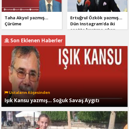
Taha Akyol yazmış…
Ertuğrul Özkök yazmış…
Çürüme
Dün Instagram’da iki
saatte karşıma çıkan
dört şarlatan
Son Eklenen Haberler
Ustaların Köşesinden
Işık Kansu yazmış… Soğuk Savaş Aygıtı