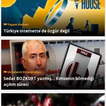
Yaşam Haberi
Türkiye internette de özgür değil
Ustaların Köşesinden
Sedat BOZKURT yazmış… Kimsenin bilmediği
açılım süreci