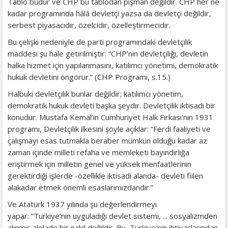
Tablo budur ve CHP bu tablodan pişman değildir. CHP her ne
kadar programında hâlâ devletçi yazsa da devletçi değildir,
serbest piyasacıdır, özelcidir, özelleştirmecidir.
Bu çelişki nedeniyle de parti programındaki devletçilik
maddesi şu hale getirilmiştir: “CHP’nin devletçiliği, devletin
halka hizmet için yapılanmasını, katılımcı yönetimi, demokratik
hukuk devletini öngörür.” (CHP Programı, s.15.)
Halbuki devletçilik bunlar değildir; katılımcı yönetim,
demokratik hukuk devleti başka şeydir. Devletçilik iktisadi bir
konudur. Mustafa Kemal’in Cumhuriyet Halk Fırkası’nın 1931
programı, Devletçilik ilkesini şöyle açıklar: “Ferdi faaliyeti ve
çalışmayı esas tutmakla beraber mümkün olduğu kadar az
zaman içinde milleti refaha ve memleketi bayındırlığa
eriştirmek için milletin genel ve yüksek menfaatlerinin
gerektirdiği işlerde -özellikle iktisadi alanda- devleti fiilen
alakadar etmek önemli esaslarımızdandır.”
Ve Atatürk 1937 yılında şu değerlendirmeyi
yapar: “Türkiye’nin uyguladığı devlet sistemi, ... sosyalizmden
alınmış alelade bir nakil değildir. Bu, Türkiye’nin ihtiyaçlarından