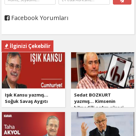
Facebook Yorumları
İlginizi Çekebilir
Işık Kansu yazmış…
Sedat BOZKURT
Soğuk Savaş Aygıtı
yazmış… Kimsenin
bilmediği açılım süreci