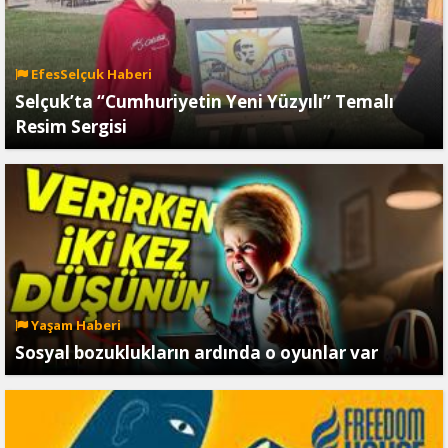
EfesSelçuk Haberi
Selçuk’ta “Cumhuriyetin Yeni Yüzyılı” Temalı
Resim Sergisi
Yaşam Haberi
Sosyal bozuklukların ardında o oyunlar var