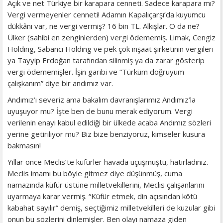
Açık ve net Türkiye bir karapara cenneti. Sadece karapara mı?
Vergi vermeyenler cenneti! Adamın Kapalıçarşı’da kuyumcu
dükkânı var, ne vergi vermiş? 16 bin TL. Alkışlar. O da ne?
Ülker (sahibi en zenginlerden) vergi ödememiş. Limak, Cengiz
Holding, Sabancı Holding ve pek çok inşaat şirketinin vergileri
ya Tayyip Erdoğan tarafından silinmiş ya da zarar gösterip
vergi ödememişler. İşin garibi ve “Türküm doğruyum
çalışkanım” diye bir andımız var.
Andımız’ı severiz ama bakalım davranışlarımız Andımız’la
uyuşuyor mu? İşte ben de bunu merak ediyorum. Vergi
verilenin enayi kabul edildiği bir ülkede acaba Andımız sözleri
yerine getiriliyor mu? Biz bize benziyoruz, kimseler kusura
bakmasın!
Yıllar önce Meclis’te küfürler havada uçuşmuştu, hatırladınız.
Meclis imamı bu böyle gitmez diye düşünmüş, cuma
namazında küfür üstüne milletvekillerini, Meclis çalışanlarını
uyarmaya karar vermiş. “Küfür etmek, din açısından kötü
kabahat sayılır” demiş, seçtiğimiz milletvekilleri de kuzular gibi
onun bu sözlerini dinlemişler. Ben olayı namaza giden