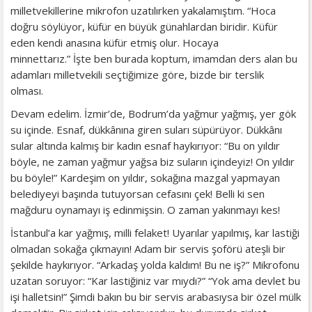
milletvekillerine mikrofon uzatılırken yakalamıştım. “Hoca
doğru söylüyor, küfür en büyük günahlardan biridir. Küfür
eden kendi anasına küfür etmiş olur. Hocaya
minnettarız.” İşte ben burada koptum, imamdan ders alan bu
adamları milletvekili seçtiğimize göre, bizde bir terslik
olması.
Devam edelim. İzmir’de, Bodrum’da yağmur yağmış, yer gök
su içinde. Esnaf, dükkânına giren suları süpürüyor. Dükkânı
sular altında kalmış bir kadın esnaf haykırıyor: “Bu on yıldır
böyle, ne zaman yağmur yağsa biz suların içindeyiz! On yıldır
bu böyle!” Kardeşim on yıldır, sokağına mazgal yapmayan
belediyeyi başında tutuyorsan cefasını çek! Belli ki sen
mağduru oynamayı iş edinmişsin. O zaman yakınmayı kes!
İstanbul’a kar yağmış, milli felaket! Uyarılar yapılmış, kar lastiği
olmadan sokağa çıkmayın! Adam bir servis şoförü ateşli bir
şekilde haykırıyor. “Arkadaş yolda kaldım! Bu ne iş?” Mikrofonu
uzatan soruyor: “Kar lastiğiniz var mıydı?” “Yok ama devlet bu
işi halletsin!” Şimdi bakın bu bir servis arabasıysa bir özel mülk