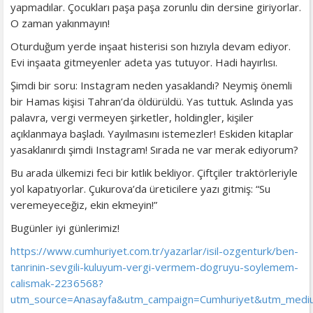
yapmadılar. Çocukları paşa paşa zorunlu din dersine giriyorlar.
O zaman yakınmayın!
Oturduğum yerde inşaat histerisi son hızıyla devam ediyor.
Evi inşaata gitmeyenler adeta yas tutuyor. Hadi hayırlısı.
Şimdi bir soru: Instagram neden yasaklandı? Neymiş önemli
bir Hamas kişisi Tahran’da öldürüldü. Yas tuttuk. Aslında yas
palavra, vergi vermeyen şirketler, holdingler, kişiler
açıklanmaya başladı. Yayılmasını istemezler! Eskiden kitaplar
yasaklanırdı şimdi Instagram! Sırada ne var merak ediyorum?
Bu arada ülkemizi feci bir kıtlık bekliyor. Çiftçiler traktörleriyle
yol kapatıyorlar. Çukurova’da üreticilere yazı gitmiş: “Su
veremeyeceğiz, ekin ekmeyin!”
Bugünler iyi günlerimiz!
https://www.cumhuriyet.com.tr/yazarlar/isil-ozgenturk/ben-
tanrinin-sevgili-kuluyum-vergi-vermem-dogruyu-soylemem-
calismak-2236568?
utm_source=Anasayfa&utm_campaign=Cumhuriyet&utm_mediu