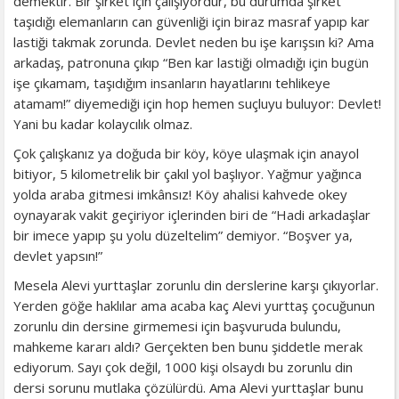
demektir. Bir şirket için çalışıyordur, bu durumda şirket
taşıdığı elemanların can güvenliği için biraz masraf yapıp kar
lastiği takmak zorunda. Devlet neden bu işe karışsın ki? Ama
arkadaş, patronuna çıkıp “Ben kar lastiği olmadığı için bugün
işe çıkamam, taşıdığım insanların hayatlarını tehlikeye
atamam!” diyemediği için hop hemen suçluyu buluyor: Devlet!
Yani bu kadar kolaycılık olmaz.
Çok çalışkanız ya doğuda bir köy, köye ulaşmak için anayol
bitiyor, 5 kilometrelik bir çakıl yol başlıyor. Yağmur yağınca
yolda araba gitmesi imkânsız! Köy ahalisi kahvede okey
oynayarak vakit geçiriyor içlerinden biri de “Hadi arkadaşlar
bir imece yapıp şu yolu düzeltelim” demiyor. “Boşver ya,
devlet yapsın!”
Mesela Alevi yurttaşlar zorunlu din derslerine karşı çıkıyorlar.
Yerden göğe haklılar ama acaba kaç Alevi yurttaş çocuğunun
zorunlu din dersine girmemesi için başvuruda bulundu,
mahkeme kararı aldı? Gerçekten ben bunu şiddetle merak
ediyorum. Sayı çok değil, 1000 kişi olsaydı bu zorunlu din
dersi sorunu mutlaka çözülürdü. Ama Alevi yurttaşlar bunu