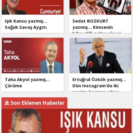
Işık Kansu yazmış…
Sedat BOZKURT
Soğuk Savaş Aygıtı
yazmış… Kimsenin
bilmediği açılım süreci
Taha Akyol yazmış…
Ertuğrul Özkök yazmış…
Çürüme
Dün Instagram’da iki
saatte karşıma çıkan
dört şarlatan
Son Eklenen Haberler