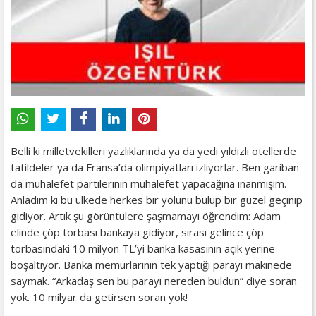
Belli ki milletvekilleri yazlıklarında ya da yedi yıldızlı otellerde
tatildeler ya da Fransa’da olimpiyatları izliyorlar. Ben gariban
da muhalefet partilerinin muhalefet yapacağına inanmışım.
Anladım ki bu ülkede herkes bir yolunu bulup bir güzel geçinip
gidiyor. Artık şu görüntülere şaşmamayı öğrendim: Adam
elinde çöp torbası bankaya gidiyor, sırası gelince çöp
torbasındaki 10 milyon TL’yi banka kasasının açık yerine
boşaltıyor. Banka memurlarının tek yaptığı parayı makinede
saymak. “Arkadaş sen bu parayı nereden buldun” diye soran
yok. 10 milyar da getirsen soran yok!