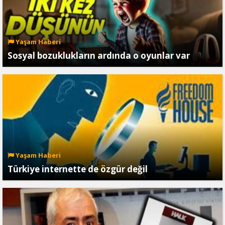
Yaşam Haberi
Sosyal bozuklukların ardında o oyunlar var
Yaşam Haberi
Türkiye internette de özgür değil