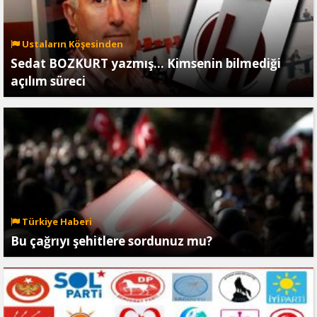
Ustaların Köşesinden
Sedat BOZKURT yazmış… Kimsenin bilmediği
açılım süreci
Türkiye Haberi
Bu çağrıyı şehitlere sordunuz mu?