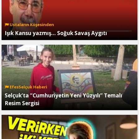
Ustaların Köşesinden
Işık Kansu yazmış… Soğuk Savaş Aygıtı
EfesSelçuk Haberi
Selçuk’ta “Cumhuriyetin Yeni Yüzyılı” Temalı
Resim Sergisi