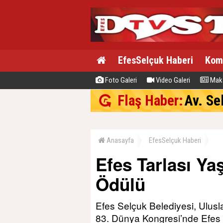
EfesSelçuk Haberi
Kom
Foto Galeri
Video Galeri
Maka
Flaş Haber:
Av. Se
Anasayfa
EfesSelçuk Haberi
Efes Tarlası Y
Ödülü
Efes Selçuk Belediyesi, Ulusl
83. Dünya Kongresi’nde Efes t