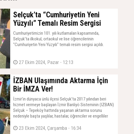
Selçuk’ta “Cumhuriyetin Yeni
Yüzyılı” Temalı Resim Sergisi
Cumhuriyetimizin 101. yılı kutlamaları kapsamında,
Selçuk’ta ilkokul, ortaokul ve lise öğrencilerinin
"Cumhuriyetin Yeni Yüzyılı" temalı resim sergisi açıldı.
27 Ekim 2024, Pazar - 12:13
İZBAN Ulaşımında Aktarma İçin
Bir İMZA Ver!
İzmir’in dünyaca ünlü ilçesi Selçuk’ta 2017 yılından beri
hizmet vermeye başlayan İzmir Banliyö Sisteminin (IZBAN)
Selçuk – Tepeköy hattında yaşanan aktarma sorunu
nedeniyle başta yaşlılar, hastalar, öğrenciler ve engelliler
olmak üzere vatandaşların çeşitli mağduriyetler
yaşadıklarını vurgulandı.
23 Ekim 2024, Çarşamba - 16:34