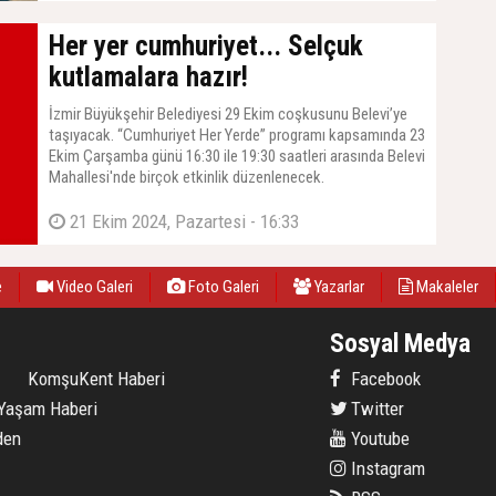
Her yer cumhuriyet... Selçuk
kutlamalara hazır!
İzmir Büyükşehir Belediyesi 29 Ekim coşkusunu Belevi’ye
taşıyacak. “Cumhuriyet Her Yerde” programı kapsamında 23
Ekim Çarşamba günü 16:30 ile 19:30 saatleri arasında Belevi
Mahallesi'nde birçok etkinlik düzenlenecek.
21 Ekim 2024, Pazartesi - 16:33
e
Video Galeri
Foto Galeri
Yazarlar
Makaleler
Sosyal Medya
KomşuKent Haberi
Facebook
Yaşam Haberi
Twitter
den
Youtube
Instagram