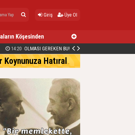
Giriş
Üye Ol
aların Köşesinden
14:20
OLMASI GEREKEN BU!
Koynunuza Hatıralar…