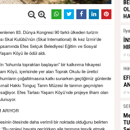
BE
O
HA
12 E
İly
zenlenen 83. Dünya Kongresi 90 farklı ülkeden turizm
ası Skal Kulübü'nün (Skal International) ilk kez İzmir’de
İN
apsamında Efes Selçuk Belediyesi Eğitim ve Sosyal
HI
Yaşam Köyü ile ödül aldı.
21 E
’in “tohumla topraktan başlayan” bir kalkınma hikayesi
Hil
am Köyü, içerisinde yer alan Toprak Okulu ile üretici
EF
tohumların çoğaltılmasına katkı sunarken geçtiğimiz günlerde
AN
mail Hakkı Tonguç Tarım Müzesi ile tarımın geçmişten
 sağlıyor. Efes Tarlası Yaşam Köyü’nde projeye ilham olan
07 T
bulunuyor.
SE
M ARIYOR
Me
sinin ötesinde daha verimli bir noktada olduğunu belirten
TU
 “Bu projeyi hayata geçirirken aile tarımına teşvik etmek,
Se