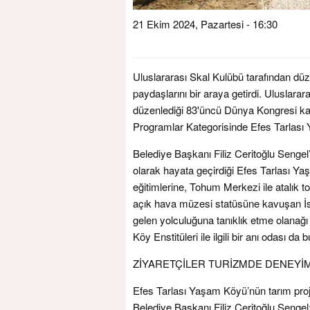
21 Ekim 2024, Pazartesi - 16:30
Uluslararası Skal Kulübü tarafından dü
paydaşlarını bir araya getirdi. Uluslarar
düzenlediği 83'üncü Dünya Kongresi k
Programlar Kategorisinde Efes Tarlası 
Belediye Başkanı Filiz Ceritoğlu Sengel
olarak hayata geçirdiği Efes Tarlası Yaş
eğitimlerine, Tohum Merkezi ile atalık 
açık hava müzesi statüsüne kavuşan İs
gelen yolculuğuna tanıklık etme olanağı
Köy Enstitüleri ile ilgili bir anı odası da 
ZİYARETÇİLER TURİZMDE DENEYİ
Efes Tarlası Yaşam Köyü’nün tarım proje
Belediye Başkanı Filiz Ceritoğlu Sengel;