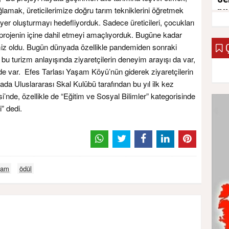
lamak, üreticilerimize doğru tarım tekniklerini öğretmek
pu
yer oluşturmayı hedefliyorduk. Sadece üreticileri, çocukları
06 N
u projenin içine dahil etmeyi amaçlıyorduk. Bugüne kadar
çimiz oldu. Bugün dünyada özellikle pandemiden sonraki
Ç
 bu turizm anlayışında ziyaretçilerin deneyim arayışı da var,
i de var. Efes Tarlası Yaşam Köyü’nün giderek ziyaretçilerin
ktada Uluslararası Skal Kulübü tarafından bu yıl ilk kez
nde, özellikle de “Eğitim ve Sosyal Bilimler” kategorisinde
i” dedi.
şam
ödül