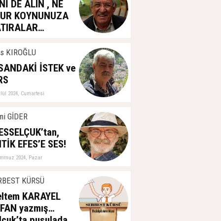
Nİ DE ALIN , NE
LUR KOYNUNUZA
TIRALAR…
kim 2024, Cumartesi
as KIROĞLU
SANDAKİ İSTEK ve
RS
ylül 2024, Cumartesi
mi GİDER
ESSELÇUK’tan,
TİK EFES’E SES!
emmuz 2024, Pazar
RBEST KÜRSÜ
ltem KARAYEL
FAN yazmış…
lçuk’ta pusulada