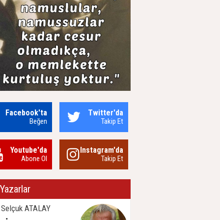
Facebook'ta
Twitter'da
Beğen
Takip Et
Youtube'da
Instagram'da
Abone Ol
Takip Et
Yazarlar
 Selçuk ATALAY