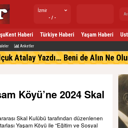
gr. altın
- / -
---
şuKent Haberi
Türkiye Haberi
Yaşam Haberi
Ust
leler
Anketler
lçuk Atalay Yazdı… Beni de Alın Ne Olur 
aşam Köyü’ne 2024 Skal
ararası Skal Kulübü tarafından düzenlenen
arlası Yaşam Köyü ile “Eğitim ve Sosyal