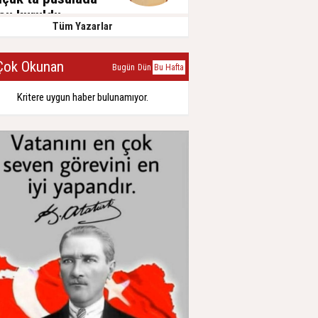
su kuruldu…
Tüm Yazarlar
isan 2024, Cumartesi
ok Okunan
Bugün
Dün
Bu Hafta
Kritere uygun haber bulunamıyor.